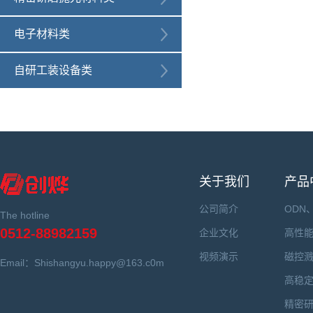
电子材料类
自研工装设备类
关于我们
产品
公司简介
ODN
The hotline
0512-88982159
企业文化
高性
视频演示
磁控
Email：Shishangyu.happy@163.c0m
高稳
精密