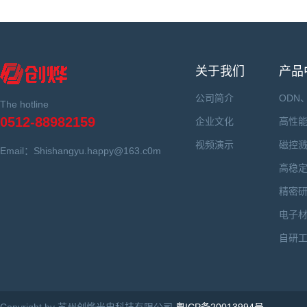
关于我们
产品
公司简介
ODN
The hotline
0512-88982159
企业文化
高性
视频演示
磁控
Email：Shishangyu.happy@163.c0m
高稳
精密
电子
自研
Copyright by 苏州创烨光电科技有限公司
粤ICP备20013994号