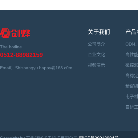
关于我们
产品
公司简介
ODN
The hotline
0512-88982159
企业文化
高性
视频演示
磁控
Email：Shishangyu.happy@163.c0m
高稳
精密
电子
自研
Copyright by 苏州创烨光电科技有限公司
粤ICP备20013994号